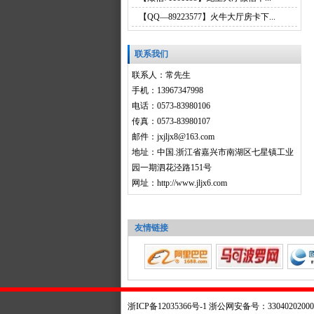
【QQ—89223577】火牛大厅房卡下...
联系我们
联系人：常先生
手机：13967347998
电话：0573-83980106
传真：0573-83980107
邮件：jxjljx8@163.com
地址：中国.浙江省嘉兴市南湖区七星镇工业
园一期泗花泾路151号
网址：http://www.jljx6.com
友情链接
浙ICP备12035366号-1 浙公网安备号：33040202000