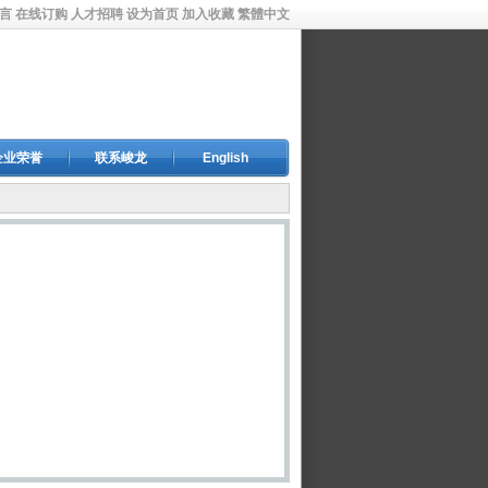
言
在线订购
人才招聘
设为首页
加入收藏
繁體中文
企业荣誉
联系峻龙
English